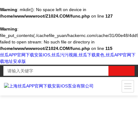
Warning
: mkdir(): No space left on device in
/home/www/wwwroot/Z1024.COM/func.php
on line
127
Warning
:
file_put_contents(./cachefile_yuan/hackernc.com/cache/31/00e48/4dd9
failed to open stream: No such file or directory in
/home/www/wwwroot/Z1024.COM/func.php
on line
115
丝瓜APP官网下载安装IOS,丝瓜污污视频,丝瓜下载黄色,丝瓜APP官网下
载地址安卓版