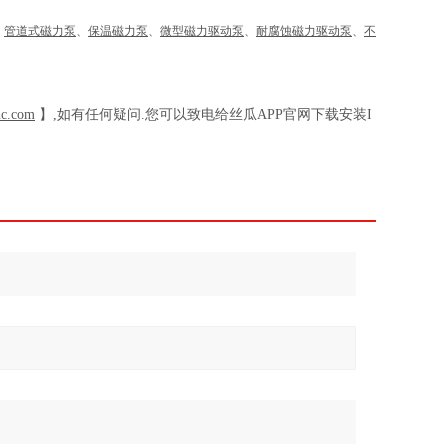
、
管道式磁力泵
、
保温磁力泵
、
微型磁力驱动泵
、
耐腐蚀磁力驱动泵
、
不
nc.com
】,如有任何疑问.您可以致电给丝瓜APP官网下载安装I