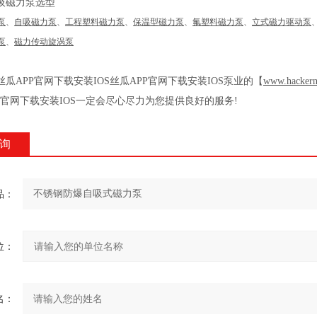
吸磁力泵选型
泵
、
自吸磁力泵
、
工程塑料磁力泵
、
保温型磁力泵
、
氟塑料磁力泵
、
立式磁力驱动泵
泵
、
磁力传动旋涡泵
瓜APP官网下载安装IOS丝瓜APP官网下载安装IOS泵业的【
www.hacker
PP官网下载安装IOS一定会尽心尽力为您提供良好的服务
!
询
品：
位：
名：