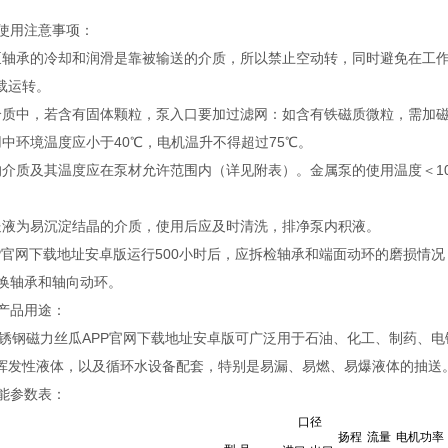
型使用注意事项：
泵轴承的冷却和润滑是靠被输送的介质，所以禁止空动转，同时避免在工
载运转。
介质中，若含有固体颗粒，泵入口要加过滤网：如含有铁磁质微粒，需加
用中环境温度应小于40℃，电机温升不得超过75℃。
的介质及其温度应在泵材允许范围内（详见附表）。金属泵的使用温度＜100
送液为易沉淀结晶的介质，使用后应及时清洗，排净泵内积液。
P官网下载地址安卓版运行500小时后，应拆检轴承和端面动环的磨损情况，若
更换轴承和轴向动环。
型产品用途：
锈钢磁力丝瓜APP官网下载地址安卓版可广泛用于石油、化工、制药、
挥发性液体，以及循环水设备配套，特别是易漏、易燃、易爆液体的抽送
性能参数表：
口径
扬程
流量
电机功率