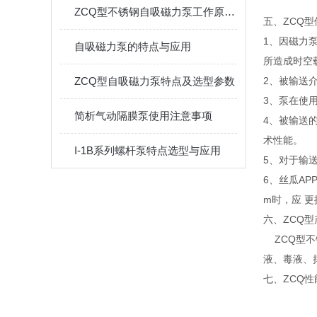
ZCQ型不锈钢自吸磁力泵工作原理和用途
五、ZCQ
1、因磁力
自吸磁力泵的特点与应用
所造成时空
ZCQ型自吸磁力泵特点及选型参数
2、被输送
3、泵在使
简析气动隔膜泵使用注意事项
4、被输送
术性能。
I-1B系列螺杆泵特点选型与应用
5、对于输
6、丝瓜AP
m时，应 
六、ZCQ
ZCQ型不
液、毒液、
七、ZCQ