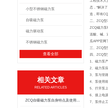
工程技术人
态，*解决
小型不锈钢磁力泵
造，即有C
自吸磁力泵
二、ZCQ
ZCQ磁力
磁力驱动泵
送酸、碱、
瓜APP官
不锈钢磁力泵
三、ZCQ
查看全部
四、ZCQ型
1、磁力泵
2、磁力泵
3、泵与管
相关文章
4、泵使用
RELATED ARTICLES
5、拧开泵
6、接上电
ZCQ自吸磁力泵自身特点及使用注意事项
7、泵停止