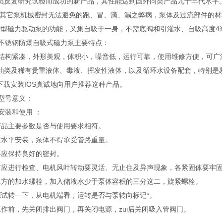
员反复研究试验而成功的新产品，其性能达到国外同类产品九十年代水平
了其它泵机械密封无法避免的跑、冒、滴、漏之弊病，泵体及过流部件的
Q型磁力驱动泵的功能，又集自吸于一身，不需底阀和引灌水、自吸高度4
型不锈钢防爆自吸式磁力泵主要特点：
泵结构紧凑，外形美观，体积小，噪音低，运行可靠，使用维修方便，可
油类及稀有贵重液体、毒液、挥发性液体，以及循环水设备配套，特别是
网下载安装IOS真诚地向用户推荐这种产品。
型型号意义：
安装和使用 ：
产品主要参数是否与使用要求相符。
应水平安装，泵体不得承受管路重量。
路应保持良好的密封。
前应进行检查、电机风叶转动要灵活、无止住及异声现象，各紧固体要牢
上方的加水螺栓，加入储液水少于泵体容积的三分这二，旋紧螺栓。
源试转一下，从电机端看，运转是否与泵转向标记*。
工作前，先关闭排出阀门，再关闭电源，zui后关闭吸入管阀门。