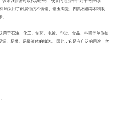
。该泵以静密封取代动密封，使泵的过流部件处于*密封状
材料均采用了耐腐蚀的不锈钢、钢玉陶瓷、四氟石器等材料制
米。
广泛用于石油、化工、制药、电镀、印染、食品、科研等单位抽
易漏、易燃、易爆液体的抽送。 因此，它是有广泛的用途，丝
固。