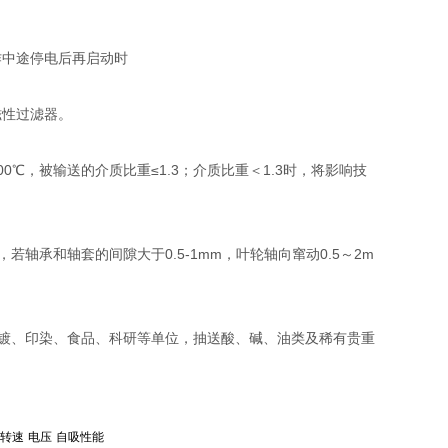
作中途停电后再启动时
磁性过滤器。
℃，被输送的介质比重≤1.3；介质比重＜1.3时，将影响技
轴承和轴套的间隙大于0.5-1mm，叶轮轴向窜动0.5～2m
电镀、印染、食品、科研等单位，抽送酸、碱、油类及稀有贵重
。
转速
电压
自吸性能