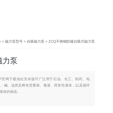
心
>
磁力泵型号
>
自吸磁力泵
> ZCQ不锈钢防爆自吸式磁力泵
磁力泵
PP官网下载地址安卓版可广泛用于石油、化工、制药、电
酸、碱、油类及稀有贵重液、毒液、挥发性液体，以及循环
液体的抽送。