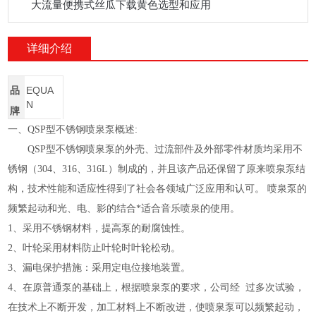
大流量便携式丝瓜下载黄色选型和应用
详细介绍
品
EQUA
N
牌
不锈钢喷泉泵
一、
QSP
型
概述:
QSP
型不锈钢喷泉泵的外壳、过流部件及外部零件材质均采用不
锈钢（
304
、
316
、
316L
）制成的，并且该产品还保留了原来喷泉泵
结
构，技术性能和适应性得到了社会各领域广泛应用和认可。
喷泉泵的
频繁起动
和光、电、影的结合
*适合音乐喷泉的使用。
1
、采用不锈钢材料，提高泵的耐腐蚀性。
2
、叶轮采用材料防止叶轮时叶轮松动。
3
、漏电保护措施：采用定电位接地装置。
4
、在原普通泵的基础上，根据喷泉泵的要求，公司经 过多次试验，
在技术上不断开发，加工材料上不断改进，使喷泉泵可以频繁起动，