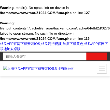
Warning
: mkdir(): No space left on device in
/home/www/wwwroot/Z1024.COM/func.php
on line
127
Warning
:
file_put_contents(./cachefile_yuan/hackernc.com/cache/64/dfd2d/3276
failed to open stream: No such file or directory in
/home/www/wwwroot/Z1024.COM/func.php
on line
115
丝瓜APP官网下载安装IOS,丝瓜污污视频,丝瓜下载黄色,丝瓜APP官网下
载地址安卓版