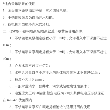
*适合音乐喷泉的使用。
5
、泵采用不锈钢滤网护罩，三相四线电缆。
6
、不锈钢喷泉泵为自动注水功能。
7
、该电机为自循环充水式冷却。
二、
QSP
型不锈钢喷泉泵|喷泉丝瓜下载黄色使用条件:
1
、不锈钢喷泉泵额定扬程小于
10m
时，允许潜入水下深度不超过
10m
；
2
、不锈钢喷泉泵额定扬程大于
10m
时，允许潜入水下深度不超过
40m
；
3
、介质水温不超过
+40
℃
；
4
、水中含沙量或含不溶于水的固体颗粒体积比不超过
0.1%
；
5
、粒度不大于
0.2mm
；
6
、一般常温清水，如井水、河水或轻微腐蚀性液体；
7
、电源应为三相
50
赫兹
,
额定电压为
380
伏
,
其供电电压必须保证
在
342~420
伏范围内
8
、不锈钢喷泉泵应在额定扬程附近的适用范围内使用；