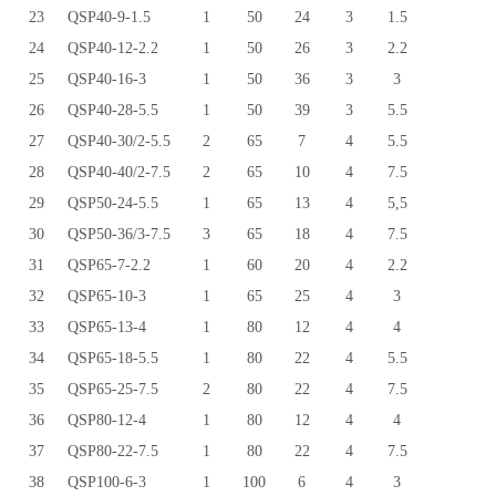
23
QSP40-9-1.5
1
50
24
3
1.5
24
QSP40-12-2.2
1
50
26
3
2.2
25
QSP40-16-3
1
50
36
3
3
26
QSP40-28-5.5
1
50
39
3
5.5
27
QSP40-30/2-5.5
2
65
7
4
5.5
28
QSP40-40/2-7.5
2
65
10
4
7.5
29
QSP50-24-5.5
1
65
13
4
5,5
30
QSP50-36/3-7.5
3
65
18
4
7.5
31
QSP65-7-2.2
1
60
20
4
2.2
32
QSP65-10-3
1
65
25
4
3
33
QSP65-13-4
1
80
12
4
4
34
QSP65-18-5.5
1
80
22
4
5.5
35
QSP65-25-7.5
2
80
22
4
7.5
36
QSP80-12-4
1
80
12
4
4
37
QSP80-22-7.5
1
80
22
4
7.5
38
QSP100-6-3
1
100
6
4
3