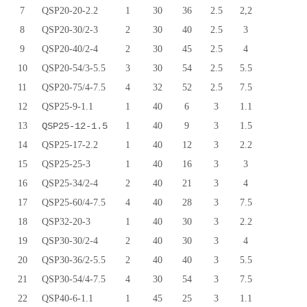
7
QSP20-20-2.2
1
30
36
2.5
2,2
8
QSP20-30/2-3
2
30
40
2.5
3
9
QSP20-40/2-4
2
30
45
2.5
4
10
QSP20-54/3-5.5
3
30
54
2.5
5.5
11
QSP20-75/4-7.5
4
32
52
2.5
7.5
12
QSP25-9-1.1
1
40
6
3
1.1
13
QSP25-12-1.5
1
40
9
3
1.5
14
QSP25-17-2.2
1
40
12
3
2.2
15
QSP25-25-3
1
40
16
3
3
16
QSP25-34/2-4
2
40
21
3
4
17
QSP25-60/4-7.5
4
40
28
3
7.5
18
QSP32-20-3
1
40
30
3
2.2
19
QSP30-30/2-4
2
40
30
3
4
20
QSP30-36/2-5.5
2
40
40
3
5.5
21
QSP30-54/4-7.5
4
30
54
3
7.5
22
QSP40-6-1.1
1
45
25
3
1.1