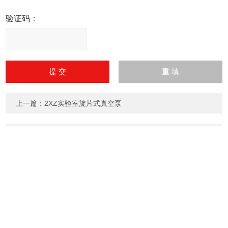
验证码：
请
输
入
计算结果（填写阿拉伯数
字），如：三加四=7
上一篇：
2XZ实验室旋片式真空泵
下一篇：
FZB-L氟塑料增强合金丝瓜APP官网下载地址安卓版
微信联系
欢迎您添加丝瓜APP官网下载安装IOS，了解更多信息