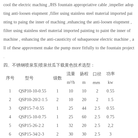
cool the electric maching ,JHS fountain appropriative cable ,impeller adop
ting anti-loosen eiupment ,filler using stainless steel material imported pai
nting to paing the inner of maching ,enhancing the anti-loosen eiupment ,
filter using stainless steel material imported painting to paint the inner of
machine , enhancing the anti-causticity of subaqueouse electric machine , a
ll of these approvment make the pump more fitfully to the fountain project
.
四、
不锈钢喷泉泵|喷泉丝瓜下载黄色技术选型：
流量
扬程
口径
功率
序号
型号
级数
m³/h
m
mm
kw
1
QSP10-10-0.55
1
10
10
2
0.55
2
QSP10-20/2-1.5
2
10
20
2
1.5
3
QSP15-7-0.55
1
25
44
2.5
0.55
4
QSP15-10-0.75
1
25
60
2.5
0.75
5
QSP15-26-2.2
1
32
20
2.5
2,2
6
QSP15-34/2-3
2
30
30
2.5
3