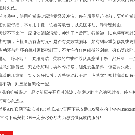
效。
介质中，使用机械密封应注意经常冲洗。停车后重新起动前，要将机械密
应仔细，不许用手锤，铁器等敲击，以免破坏动、静环密封面。
拆不下来时，应设法清除污垢，冲洗干净后再进行拆卸，以免损坏密封元件
封前，应检查所有密封元件是否有失效或损坏，如有则应重新修复或更换
动环与静环的相对磨擦密封面，不允许有任何细微的划痕、碰伤等缺陷。所有另
其是动、静环端面，要用清洁，柔软的布或棉纱认真擦拭干净，然后涂
消除偏差，紧固螺钉时，要均匀拧紧，避免发生偏斜，使密封失效。
黃的压缩量，泵安装好以后，以手扳动转子时，应感觉到密封弹黃既有一定
动，则应适当调松一些。
的机械密封，起动前应先开启冲洗波，使密封腔内充满密封液。停车时，
式离心泵选型
瓜APP官网下载安装IOS丝瓜APP官网下载安装IOS泵业的【
www.hacker
PP官网下载安装IOS一定会尽心尽力为您提供优质的服务
!