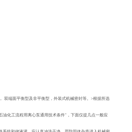
， 双端面平衡型及非平衡型，外装式机械密封等。>根据所选
化工及石油化工流程用离心泵通用技术条件
"
，下面仅提几点一般应
统和储液灌，应认真冲洗干净，严防固体杂质进入机械密