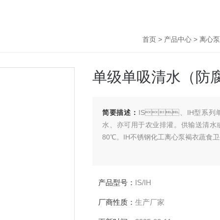
首页
>
产品中心
>
离心泵
单级单吸清水（防
简要描述：
IS、IH型系列
水、亦可用于农业排灌。供输送
80℃。IH不锈钢化工离心泵褐衣蔬食
产品型号：
IS/IH
厂商性质：
生产厂家