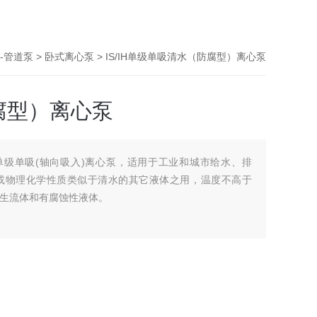
-管道泵
>
卧式离心泵
> IS/IH单级单吸清水（防腐型）离心泵
腐型）离心泵
单级单吸(轴向吸入)离心泵，适用于工业和城市给水、排
清水或物理化学性质类似于清水的其它液体之用，温度不高于
卫生流体和有腐蚀性液体。