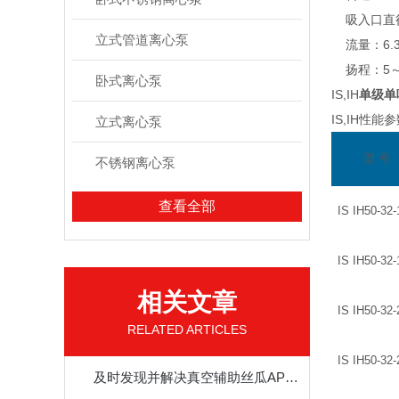
吸入口直径
立式管道离心泵
流量：6.
扬程：5
卧式离心泵
IS,IH
单级单
IS,IH性能参数
立式离心泵
型 号
不锈钢离心泵
查看全部
IS IH50-32-
IS IH50-32-
相关文章
IS IH50-32-
RELATED ARTICLES
IS IH50-32-
及时发现并解决真空辅助丝瓜APP官网下载地址安卓版故障才能区别在高效状态下运行