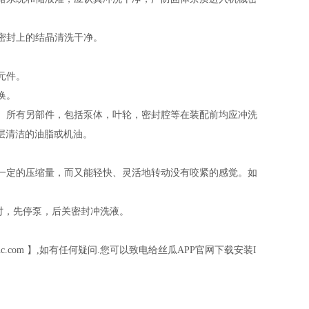
封上的结晶清洗干净。
。
。
部件，包括泵体，叶轮，密封腔等在装配前均应冲洗
上一层清洁的油脂或机油。
的压缩量，而又能轻快、灵活地转动没有咬紧的感觉。如
先停泵，后关密封冲洗液。
nc.com
】,如有任何疑问.您可以致电给丝瓜APP官网下载安装I