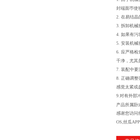
封端面帀使密封失
2.
在易结晶的
3.
拆卸机械密封
4.
如果有污垢
5.
安装机械密
6.
应严格检查
千净，尤
7.
装配中要注意
8.
正确调整弹
感觉太紧或盘不
9.
对有外部冲洗
产品所属卧
感谢您访问丝
OS,丝瓜A