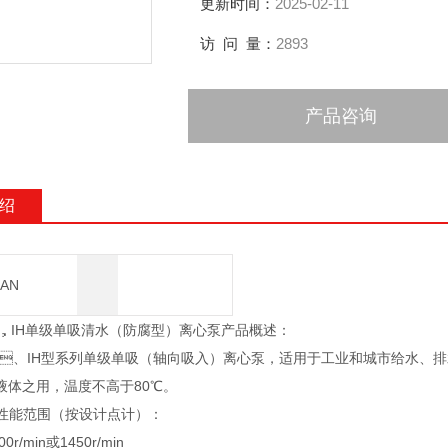
更新时间：
2025-02-11
访 问 量：
2893
产品咨询
绍
AN
，IH单级单吸清水（防腐型）离心泵产品概述：
、IH型系列单级单吸（轴向吸入）离心泵，适用于工业和城市给水、排
体之用，温度不高于80℃。
能范围（按设计点计）：
0r/min或1450r/min