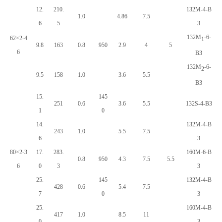
12.
210.
132M-4-B
1.0
4.86
7.5
6
5
3
132M
-6-
62×2-4
1
9.8
163
0.8
950
2.9
4
5
6
B3
132M
-6-
2
9.5
158
1.0
3.6
5.5
B3
15.
145
251
0.6
3.6
5.5
132S-4-B3
1
0
14.
132M-4-B
243
1.0
5.5
7.5
6
3
80×2-3
17.
283.
160M-6-B
0.8
950
4.3
7.5
5.5
6
0
3
3
25.
145
132M-4-B
428
0.6
5.4
7.5
7
0
3
25.
160M-4-B
417
1.0
8.5
11
0
3