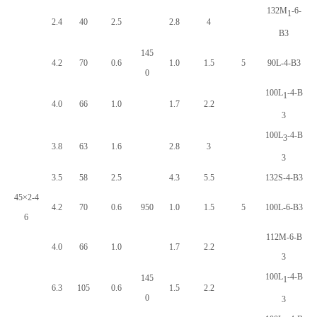
132M
-6-
1
2.4
40
2.5
2.8
4
B3
145
4.2
70
0.6
1.0
1.5
5
90L-4-B3
0
100L
-4-B
1
4.0
66
1.0
1.7
2.2
3
100L
-4-B
3
3.8
63
1.6
2.8
3
3
3.5
58
2.5
4.3
5.5
132S-4-B3
45×2-4
4.2
70
0.6
950
1.0
1.5
5
100L-6-B3
6
112M-6-B
4.0
66
1.0
1.7
2.2
3
100L
-4-B
145
1
6.3
105
0.6
1.5
2.2
0
3