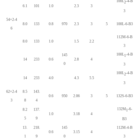
100L
-4-B
2
6.1
101
1.0
2.3
3
3
54×2-4
8.0
133
0.8
970
2.3
3
5
100L-6-B3
6
112M-6-B
8.0
133
1.0
1.5
2.2
3
100L
-4-B
145
1
14
233
0.6
2.8
4
0
3
100L
-4-B
2
14
233
4.0
4.3
5.5
3
62×2-4
8.5
143.
0.6
950
2.06
3
5
132S-6-B3
3
8
4
132M
-6-
8.2
137.
1
1.0
3.18
4
5
9
B3
13.
218.
145
112M-4-B
0.6
3.15
4
1
9
0
3