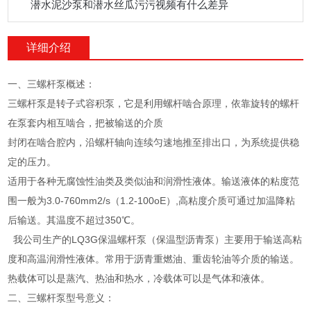
潜水泥沙泵和潜水丝瓜污污视频有什么差异
详细介绍
一、三螺杆泵概述：
三螺杆泵是转子式容积泵，它是利用螺杆啮合原理，依靠旋转的螺杆
在泵套内相互啮合，把被输送的介质
封闭在啮合腔内，沿螺杆轴向连续匀速地推至排出口，为系统提供稳
定的压力。
适用于各种无腐蚀性油类及类似油和润滑性液体。输送液体的粘度范
围一般为3.0-760mm2/s（1.2-100oE）,高粘度介质可通过加温降粘
后输送。其温度不超过350℃。
我公司生产的LQ3G保温螺杆泵（保温型沥青泵）主要用于输送高粘
度和高温润滑性液体。常用于沥青重燃油、重齿轮油等介质的输送。
热载体可以是蒸汽、热油和热水，冷载体可以是气体和液体。
二、三螺杆泵型号意义：