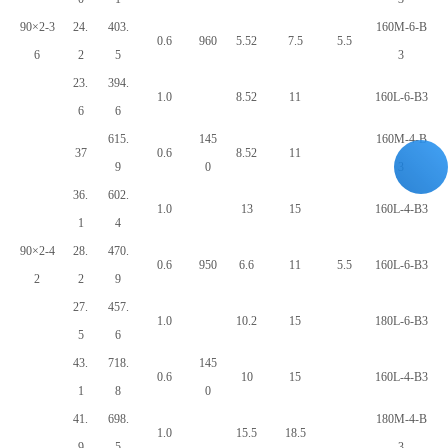
90×2-3
24.
403.
160M-6-B
0.6
960
5.52
7.5
5.5
6
2
5
3
23.
394.
1.0
8.52
11
160L-6-B3
6
6
615.
145
160M-4-B
37
0.6
8.52
11
9
0
3
36.
602.
1.0
13
15
160L-4-B3
1
4
90×2-4
28.
470.
0.6
950
6.6
11
5.5
160L-6-B3
2
2
9
27.
457.
1.0
10.2
15
180L-6-B3
5
6
43.
718.
145
0.6
10
15
160L-4-B3
1
8
0
41.
698.
180M-4-B
1.0
15.5
18.5
9
5
3