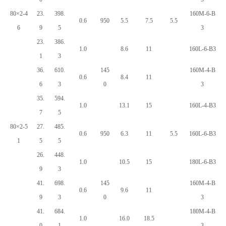
80×2-4
23.
398.
160M-6-B
0.6
950
5.5
7.5
5.5
6
9
5
3
23.
386.
1.0
8.6
11
160L-6-B3
1
3
36.
610.
145
160M-4-B
0.6
8.4
11
6
3
0
3
35.
594.
1.0
13.1
15
160L-4-B3
7
5
80×2-5
27.
485.
0.6
950
6.3
11
5.5
160L-6-B3
1
5
5
26.
448.
1.0
10.5
15
180L-6-B3
9
3
41.
698.
145
160M-4-B
0.6
9.6
11
9
3
0
3
41.
684.
180M-4-B
1.0
16.0
18.5
0
1
3