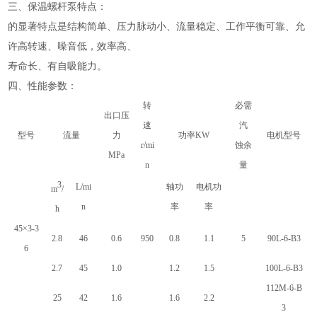
三、保温螺杆泵特点：
的显著特点是结构简单、压力脉动小、流量稳定、工作平衡可靠、允
许高转速、噪音低，效率高、
寿命长、有自吸能力。
四、性能参数：
转
必需
出口压
速
汽
型号
流量
力
功率
KW
电机型号
r/mi
蚀余
MPa
n
量
3
L/mi
轴功
电机功
m
/
n
率
率
h
45×3-3
2.8
46
0.6
950
0.8
1.1
5
90L-6-B3
6
2.7
45
1.0
1.2
1.5
100L-6-B3
112M-6-B
25
42
1.6
1.6
2.2
3