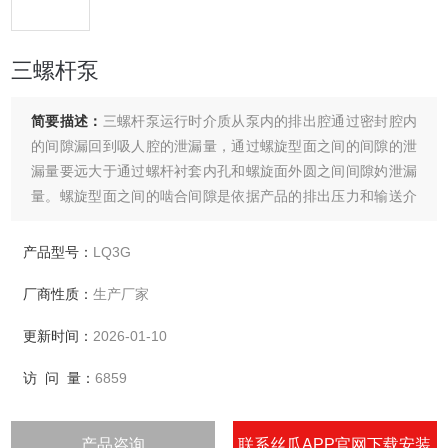
三螺杆泵
简要描述：
三螺杆泵运行时介质从泵内的排出腔通过密封腔内
的间隙漏回到吸人腔的泄漏量，通过螺旋型面之间的间隙的泄
漏量要远大于通过螺杆衬套内孔和螺旋面外圆之间间隙妁泄漏
量。螺旋型面之间的啮合间隙是依据产品的排出压力和输送介
质粘度来确定，通常排出压力越高和输送介质的粘度越小，要
求该间隙也越小。在制作加工螺旋型面的成形铣刀时必须考虑
产品型号：
LQ3G
该间隙值。对于高压三螺扦泵，该间隙尤应严格控制，这样才
厂商性质：
生产厂家
能达到较高的容积效率。
更新时间：
2026-01-10
访 问 量：
6859
产品咨询
联系丝瓜APP官网下载安装