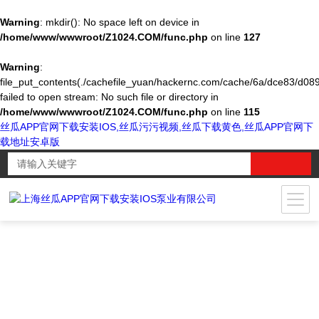
Warning
: mkdir(): No space left on device in
/home/www/wwwroot/Z1024.COM/func.php
on line
127
Warning
:
file_put_contents(./cachefile_yuan/hackernc.com/cache/6a/dce83/d089
failed to open stream: No such file or directory in
/home/www/wwwroot/Z1024.COM/func.php
on line
115
丝瓜APP官网下载安装IOS,丝瓜污污视频,丝瓜下载黄色,丝瓜APP官网下
载地址安卓版