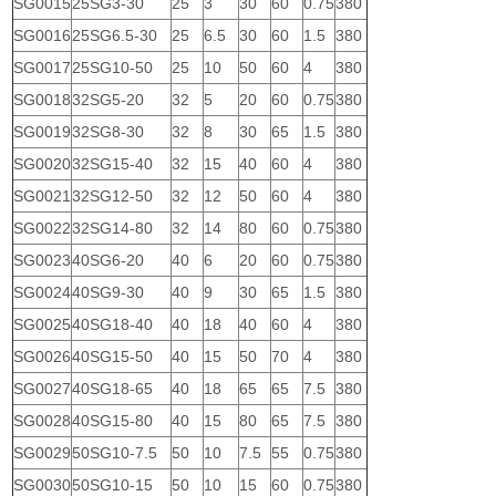
SG0015
25SG3-30
25
3
30
60
0.75
380
SG0016
25SG6.5-30
25
6.5
30
60
1.5
380
SG0017
25SG10-50
25
10
50
60
4
380
SG0018
32SG5-20
32
5
20
60
0.75
380
SG0019
32SG8-30
32
8
30
65
1.5
380
SG0020
32SG15-40
32
15
40
60
4
380
SG0021
32SG12-50
32
12
50
60
4
380
SG0022
32SG14-80
32
14
80
60
0.75
380
SG0023
40SG6-20
40
6
20
60
0.75
380
SG0024
40SG9-30
40
9
30
65
1.5
380
SG0025
40SG18-40
40
18
40
60
4
380
SG0026
40SG15-50
40
15
50
70
4
380
SG0027
40SG18-65
40
18
65
65
7.5
380
SG0028
40SG15-80
40
15
80
65
7.5
380
SG0029
50SG10-7.5
50
10
7.5
55
0.75
380
SG0030
50SG10-15
50
10
15
60
0.75
380