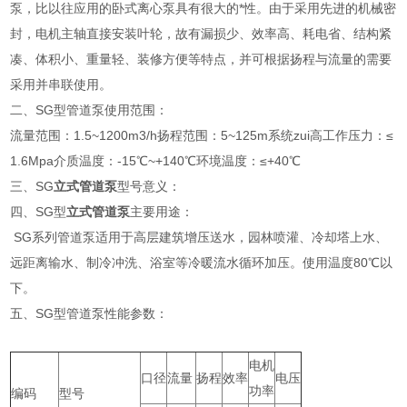
泵，比以往应用的卧式离心泵具有很大的*性。由于采用先进的机械密
封，电机主轴直接安装叶轮，故有漏损少、效率高、耗电省、结构紧
凑、体积小、重量轻、装修方便等特点，并可根据扬程与流量的需要
采用并串联使用。
二、SG型管道泵使用范围：
流量范围：1.5~1200m3/h扬程范围：5~125m系统zui高工作压力：≤
1.6Mpa介质温度：-15℃~+140℃环境温度：≤+40℃
三、SG
立式管道泵
型号意义：
四、SG型
立式管道泵
主要用途：
SG系列管道泵适用于高层建筑增压送水，园林喷灌、冷却塔上水、
远距离输水、制冷冲洗、浴室等冷暖流水循环加压。使用温度80℃以
下。
五、SG型管道泵性能参数：
电机
口径
流量
扬程
效率
电压
功率
编码
型号