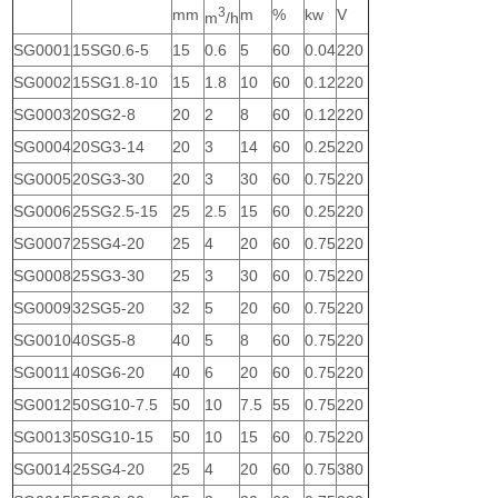
3
mm
m
%
kw
V
m
/h
SG0001
15SG0.6-5
15
0.6
5
60
0.04
220
SG0002
15SG1.8-10
15
1.8
10
60
0.12
220
SG0003
20SG2-8
20
2
8
60
0.12
220
SG0004
20SG3-14
20
3
14
60
0.25
220
SG0005
20SG3-30
20
3
30
60
0.75
220
SG0006
25SG2.5-15
25
2.5
15
60
0.25
220
SG0007
25SG4-20
25
4
20
60
0.75
220
SG0008
25SG3-30
25
3
30
60
0.75
220
SG0009
32SG5-20
32
5
20
60
0.75
220
SG0010
40SG5-8
40
5
8
60
0.75
220
SG0011
40SG6-20
40
6
20
60
0.75
220
SG0012
50SG10-7.5
50
10
7.5
55
0.75
220
SG0013
50SG10-15
50
10
15
60
0.75
220
SG0014
25SG4-20
25
4
20
60
0.75
380