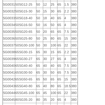
SG0031
50SG12-25
50
12
25
65
1.5
380
SG0032
50SG15-30
50
15
30
65
2.2
380
SG0033
50SG18-40
50
18
40
65
4
380
SG0034
50SG16-50
50
16
50
65
4
380
SG0035
50SG20-65
50
20
65
65
7.5
380
SG0036
50SG25-80
50
25
80
65
15
380
SG0037
50SG30-100
50
30
100
65
22
380
SG0038
65SG30-15
65
30
15
65
2.2
380
SG0039
65SG30-27
65
30
27
65
4
380
SG0040
65SG40-40
65
40
40
65
7.5
380
SG0041
65SG30-50
65
30
50
65
7.5
380
SG0042
65SG50-65
65
50
65
65
15
380
SG0043
65SG40-80
65
40
80
65
18.5
380
SG0044
65SG45-100
65
45
100
65
22
380
SG0045
80SG35-20
80
35
20
65
4
380