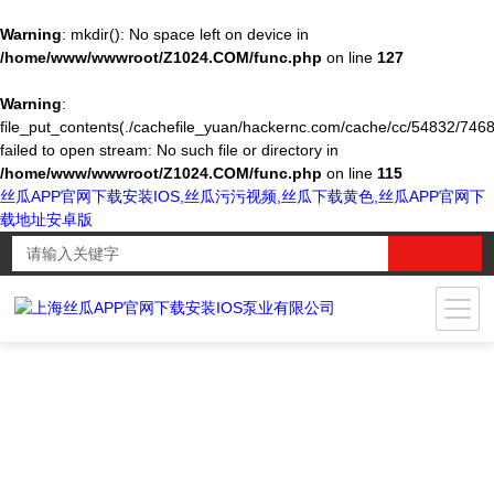
Warning
: mkdir(): No space left on device in
/home/www/wwwroot/Z1024.COM/func.php
on line
127
Warning
:
file_put_contents(./cachefile_yuan/hackernc.com/cache/cc/54832/7468
failed to open stream: No such file or directory in
/home/www/wwwroot/Z1024.COM/func.php
on line
115
丝瓜APP官网下载安装IOS,丝瓜污污视频,丝瓜下载黄色,丝瓜APP官网下
载地址安卓版