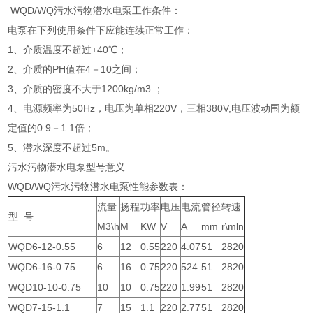
WQD/WQ污水污物潜水电泵工作条件：
电泵在下列使用条件下应能连续正常工作：
1、介质温度不超过+40℃；
2、介质的PH值在4－10之间；
3、介质的密度不大于1200kg/m3 ；
4、电源频率为50Hz，电压为单相220V，三相380V,电压波动围为额
定值的0.9－1.1倍；
5、潜水深度不超过5m。
污水污物潜水电泵型号意义:
WQD/WQ污水污物潜水电泵性能参数表：
流量
扬程
功率
电压
电流
管径
转速
型 号
M3\h
M
KW
V
A
mm
r\mln
WQD6-12-0.55
6
12
0.55
220
4.07
51
2820
WQD6-16-0.75
6
16
0.75
220
524
51
2820
WQD10-10-0.75
10
10
0.75
220
1.99
51
2820
WQD7-15-1.1
7
15
1.1
220
2.77
51
2820