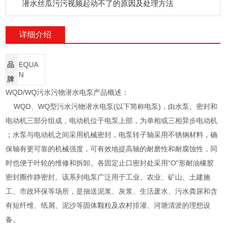
潜水丝瓜污污视频起动不了的原因及处理方法
详细介绍
品
EQUA
N
牌
WQD/WQ污水污物潜水电泵产品概述：
WQD、WQ型污水污物潜水电泵(以下简称电泵)，由水泵、密封和
电动机三部分组成，电动机位于电泵上部，为单相或三相异步电动机
；水泵与电动机之间采用机械密封，电泵转子轴采用不锈钢材料，确
保轴有更可靠的机械强度，可有效地提高轴的耐磨性和耐腐蚀性，同
时也便于叶轮的维修和拆卸。各固定止口密封处采用“O"形耐油橡胶
密封圈作静密封。该系列电泵广泛用于工业、农业、矿山、土建施
工、市政环保等场所，是抽送泥浆、灰浆、生活废水、污水粪尿和含
有短纤维、纸屑、泥沙等固体颗粒及农村排灌、河塘清淤的理想设
备。