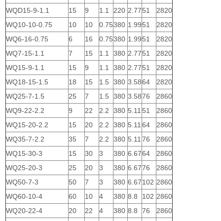
WQD15-9-1.1
15
9
1.1
220
2.77
51
2820
WQ10-10-0.75
10
10
0.75
380
1.99
51
2820
WQ6-16-0.75
6
16
0.75
380
1.99
51
2820
WQ7-15-1.1
7
15
1.1
380
2.77
51
2820
WQ15-9-1.1
15
9
1.1
380
2.77
51
2820
WQ18-15-1.5
18
15
1.5
380
3.58
64
2820
WQ25-7-1.5
25
7
1.5
380
3.58
76
2860
WQ9-22-2.2
9
22
2.2
380
5.11
51
2860
WQ15-20-2.2
15
20
2.2
380
5.11
64
2860
WQ35-7-2.2
35
7
2.2
380
5.11
76
2860
WQ15-30-3
15
30
3
380
6.67
64
2860
WQ25-20-3
25
20
3
380
6.67
76
2860
WQ50-7-3
50
7
3
380
6.67
102
2860
WQ60-10-4
60
10
4
380
8.8
102
2860
WQ20-22-4
20
22
4
380
8.8
76
2860