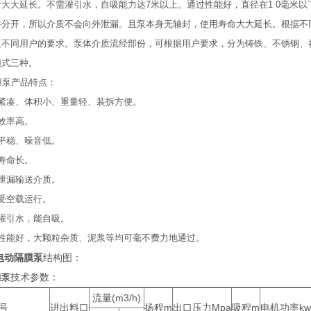
寿命大大延长。不需灌引水，自吸能力达7米以上。通过性能好，直径在1 0
开，所以介质不会向外泄漏。且泵本身无轴封，使用寿命大大延长。根据不同介质
足不同用户的要求。泵体介质流经部份，可根据用户要求，分为铸铁、不锈钢、衬
三种。
泵产品特点：
、体积小、重量轻、装拆方便。
率高。
稳、噪音低。
命长。
泄漏输送介质。
受空载运行。
引水，能自吸。
性能好，大颗粒杂质、泥浆等均可毫不费力地通过。
电动隔膜泵
结构图：
技术参数：
膜泵
流量(m3/h)
号
进出料口
扬程m
出口压力Mpa
吸程m
电机功率kw