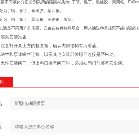
液体介质分别采用的隔膜材质为: 丁晴、氯丁、氟橡胶、聚四氟、F46
晴、氯丁、氟橡胶、聚四氟。
、氯丁、聚四氟、不锈钢、陶瓷。
 以满足不同用户的需要。安置在各种特殊场合，用来抽送种常规泵不能抽吸的介质
隔膜泵安装准备
时请注意打开泵上方的检查窗，确认内部结构有润滑油。
查电机法兰和泵体螺丝连接，以及其他安装部位螺丝连接是否松动。
口允许安装阀门，但出料口装有阀门时，必须在阀门前装有安全阀。
询
：
：