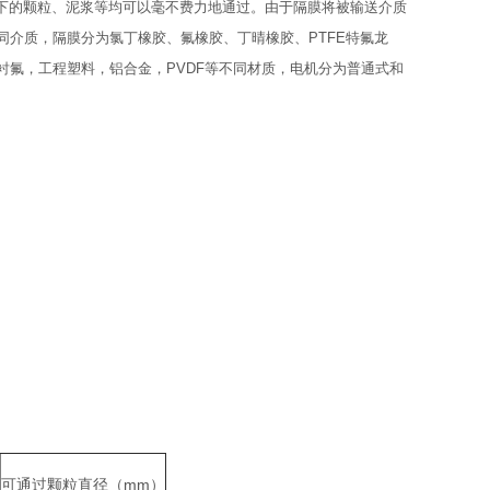
毫米以下的颗粒、泥浆等均可以毫不费力地通过。由于隔膜将被输送介质
，隔膜分为氯丁橡胶、氟橡胶、丁晴橡胶、PTFE特氟龙
氟，工程塑料，铝合金，PVDF等不同材质，电机分为普通式和
可通过颗粒直径（mm）