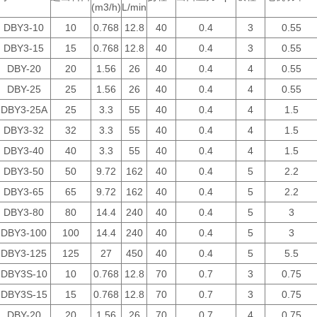
(m3/h)
L/min
DBY3-10
10
0.768
12.8
40
0.4
3
0.55
DBY3-15
15
0.768
12.8
40
0.4
3
0.55
DBY-20
20
1.56
26
40
0.4
4
0.55
DBY-25
25
1.56
26
40
0.4
4
0.55
DBY3-25A
25
3.3
55
40
0.4
4
1.5
DBY3-32
32
3.3
55
40
0.4
4
1.5
DBY3-40
40
3.3
55
40
0.4
4
1.5
DBY3-50
50
9.72
162
40
0.4
5
2.2
DBY3-65
65
9.72
162
40
0.4
5
2.2
DBY3-80
80
14.4
240
40
0.4
5
3
DBY3-100
100
14.4
240
40
0.4
5
3
DBY3-125
125
27
450
40
0.4
5
5.5
DBY3S-10
10
0.768
12.8
70
0.7
3
0.75
DBY3S-15
15
0.768
12.8
70
0.7
3
0.75
DBY-20
20
1.56
26
70
0.7
4
0.75