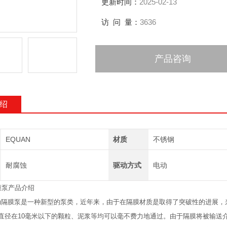
更新时间：
2025-02-13
访 问 量：
3636
产品咨询
绍
EQUAN
材质
不锈钢
耐腐蚀
驱动方式
电动
膜泵产品介绍
泵是一种新型的泵类，近年来，由于在隔膜材质是取得了突破性的进展，来应用于石化
。直径在10毫米以下的颗粒、泥浆等均可以毫不费力地通过。由于隔膜将被输送介