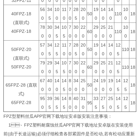
32FPZ-11
0
0
0
0
0
0
0
0
0
0
56
34
10
11
7
28
20
19
14
14
10
40FPZ-18
50
110
18
0
5
0
0
0
5
0
0
0
0
0
(直联式)
78
30
34
10
7
30
22
29
25
21
10
40FPZ-18
60
110
18
0
0
5
5
0
0
0
0
0
0
0
57
34
12
11
7
28
20
19
14
14
12
50FPZ-20
50
110
18
0
5
5
0
0
5
0
0
0
0
5
(直联式)
79
29
34
10
7
30
22
29
25
21
12
50FPZ-20
60
110
18
0
0
5
5
0
0
0
0
0
0
5
67
40
14
14
8
34
25
24
19
19
14
12
65FPZ-28 (直联
50
18
0
0
0
5
0
0
0
0
0
0
5
5
式)
95
39
36
14
8
40
31
33
27
25
14
12
65FPZ-28
95
18
0
5
5
5
0
0
0
5
5
0
5
5
FPZ型塑料丝瓜APP官网下载地址安卓版安装注意事项：
1、FPZ塑料耐腐蚀丝瓜APP官网下载地址安卓版在安装使用
前(由于长途运输)必须仔细检查各部紧固件是否松动,若有松动应重新