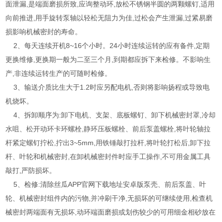
面泄漏,是端面磨损所致,应询整动环,放松不锈钢半圆的两颗螺钉,适用
向前推进,用手旋转泵轴以轻松无阻力为佳,过松会产生泄漏,过紧易磨
损影响机械密封的寿命。
2、每天连续开机8~16个小时。24小时连续运转的应有备件,定期
更换维修,更换期一般为二至三个月,到期都应拆下来检修。不影响生
产,非连续运转生产的可随时检修。
3、输送介质比生大于1.2时应另配电机,否则将影响扬程或导致电
机烧坏。
4、拆卸顺序为:卸下电机、支架、底板螺钉、卸下机械密封罩,冷却
水咀、松开动环卡环螺栓,静环压板螺栓、前后泵盖螺栓,将叶轮轴拉
杆紧定螺钉拧松,拧出3~5mm,用铁锤敲打拉杆,将叶轮打松后,卸下拉
杆、叶轮和机械密封,在卸机械密封件时应手工操作,不可用金属工具
敲打,严防损坏。
5、检修:清除丝瓜APP官网下载地址安卓版泵壳、前后泵盖、叶
轮、机械密封组件内的污物,并冲刷干净,无损坏的可继续使用,检查机
械密封两端面有无损坏,动环端面磨损或划伤较少的可用细金相砂放在