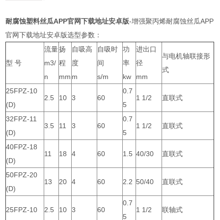
耐腐蚀塑料丝瓜APP官网下载地址安卓版
-增强聚丙烯耐腐蚀丝瓜APP
官网下载地址安卓版选型参数：
流量
扬
自吸高
自吸时
功
进出口
与电机轴联接形
型 号
m3/
程
度
间
率
径
式
n
mm
m
s/m
kw
mm
25FPZ-10
0.7
2.5
10
3
60
1 1/2
直联式
(D)
5
32FPZ-11
0.7
3.5
11
3
60
1 1/2
直联式
(D)
5
40FPZ-18
11
18
4
60
1.5
40/30
直联式
(D)
50FPZ-20
13
20
4
60
2.2
50/40
直联式
(D)
0.7
25FPZ-10
2.5
10
3
60
1 1/2
联轴式
5