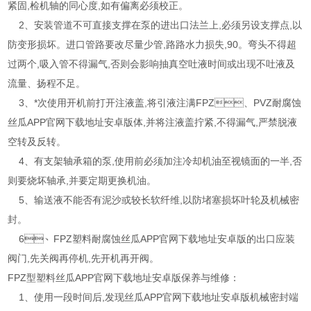
紧固,检机轴的同心度,如有偏离必须校正。
2、安装管道不可直接支撑在泵的进出口法兰上,必须另设支撑点,以
防变形损坏。进口管路要改尽量少管,路路水力损失,90。弯头不得超
过两个,吸入管不得漏气,否则会影响抽真空吐液时间或出现不吐液及
流量、扬程不足。
3、*次使用开机前打开注液盖,将引液注满FPZ、PVZ耐腐蚀
丝瓜APP官网下载地址安卓版体,并将注液盖拧紧,不得漏气,严禁脱液
空转及反转。
4、有支架轴承箱的泵,使用前必须加注冷却机油至视镜面的一半,否
则要烧坏轴承,并要定期更换机油。
5、输送液不能否有泥沙或较长软纤维,以防堵塞损坏叶轮及机械密
封。
6、FPZ塑料耐腐蚀丝瓜APP官网下载地址安卓版的出口应装
阀门,先关阀再停机,先开机再开阀。
FPZ型塑料丝瓜APP官网下载地址安卓版保养与维修：
1、使用一段时间后,发现丝瓜APP官网下载地址安卓版机械密封端