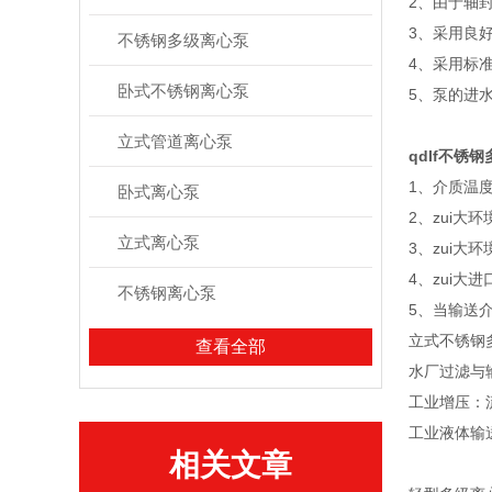
2、由于轴
3、采用良
不锈钢多级离心泵
4、采用标
卧式不锈钢离心泵
5、泵的进
立式管道离心泵
qdlf
不锈钢
1、介质温度：
卧式离心泵
2、zui大
立式离心泵
3、zui大环
4、zui大
不锈钢离心泵
5、当输送
立式不锈钢
查看全部
水厂过滤与
工业增压：
工业液体输
相关文章