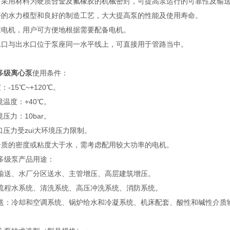
封采用材料为硬质合金及氟橡胶的机械密封，可提高泵运行的可靠性及输
好的水力模型和良好的制造工艺，大大提高泵的性能及使用寿命。
准电机，用户可方便地根据需要配备电机。
水口与出水口位于泵座同一水平线上，可直接用于管路当中。
多级离心泵
使用条件：
-15℃~+120℃。
环境温度：+40℃。
境压力：10bar。
进口压力受zui大环境压力限制。
介质的密度或粘度大于水，需考虑配用较大功率的电机。
多级泵产品用途：
输送、水厂分区送水、主管增压、高层建筑增压。
流程水系统、清洗系统、高压冲洗系统、消防系统。
送：冷却和空调系统、锅炉给水和冷凝系统、机床配套、酸性和碱性介质