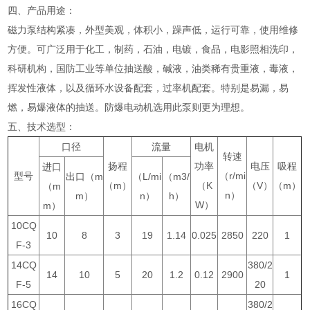
四、产品用途：
磁力泵结构紧凑，外型美观，体积小，躁声低，运行可靠，使用维修
方便。可广泛用于化工，制药，石油，电镀，食品，电影照相洗印，
科研机构，国防工业等单位抽送酸，碱液，油类稀有贵重液，毒液，
挥发性液体，以及循环水设备配套，过率机配套。特别是易漏，易
燃，易爆液体的抽送。防爆电动机选用此泵则更为理想。
五、技术选型：
口径
流量
电机
转速
扬程
功率
电压
吸程
进口
型号
（r/mi
出口（m
（L/mi
（m3/
（m）
（K
（V）
（m）
（m
n）
m）
n）
h）
W）
m）
10CQ
10
8
3
19
1.14
0.025
2850
220
1
F-3
14CQ
380/2
14
10
5
20
1.2
0.12
2900
1
F-5
20
16CQ
380/2