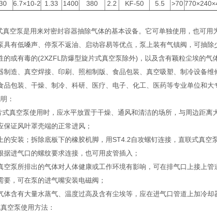
30
6.7×10-2
1.33
1400
380
2.2
KF-50
5.5
>70
770×240×
：
真空泵是用来对密封容器抽除气体的基本设备。它可单独使用，也可用为增压泵
系列泵具有低嗓声、停泵不返油、启动容易等优点，泵上装有气镇阀，
爆炸性的或有毒的(2XZFL防爆型旋片式真空泵除外)，以及含有颖粒尘埃的气体
造、真空焊接、印刷、照相制版、食品包装、真空吸塑、
、食品包装、干燥、制冷、科研、医疗、电子、化工、医药等专业
：
片式真空泵使用时，应水平放置于干燥、通风和清洁的场所，与周边
，应保证风叶罩壳端的正常进风；
安装；拆除底板下的橡胶机脚，用ST4.2自攻螺钉连接，直联式真空泵
进气口的螺纹要求连接，也可用皮管插入；
真空泵所排出的气体对人体健康或工作环境有影响，可在排气口上接上管道
，可在泵的进气嘴安装电磁阀；
含有大量水蒸气、温度过高及含有尘埃等，应在进气口管道上加冷却器
式真空泵使用方法：