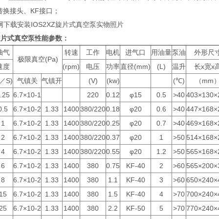
接头、KF接口；
网下载安装IOS2XZ旋片式真空泵实物照片
旋片式真空泵
性能参数：
抽气
转速
工作
电机
进气口
用油量
泵油
外形尺
极限真空(Pa)
速度
(rpm)
电压
功率
直径(mm)
(L)
温升
长x宽x
L／S)
气镇关
气镇开
(V)
(kw)
(℃)
（mm
.25
6.7×10-1
220
0.12
φ15
0.5
>40
403×130×
0.5
6.7×10-2
1.33
1400
380/220
0.18
φ20
0.6
>40
447×168×
1
6.7×10-2
1.33
1400
380/220
0.25
φ20
0.7
>40
469×168×
2
6.7×10-2
1.33
1400
380/220
0.37
φ20
1
>50
514×168×
4
6.7×10-2
1.33
1400
380/220
0.55
φ20
1.2
>50
565×168×
6
6.7×10-2
1.33
1400
380
0.75
KF-40
2
>60
565×200×
8
6.7×10-2
1.33
1400
380
1.1
KF-40
3
>60
650×240×
15
6.7×10-2
1.33
1400
380
1.5
KF-40
4
>70
700×240×
25
6.7×10-2
1.33
1400
380
2.2
KF-50
5
>70
770×240×