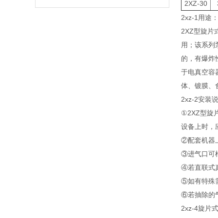
2XZ-30
2xz-1
用途
2XZ型旋片式
用；该
的，有
于电真空容器制
体、镀膜
2xz-2
安装说明
①2XZ型旋
设备上时
②配套机器上的
③进气口可根据
④若直联式
⑤如有特殊需要
⑥若抽除的气体
2xz-4旋片