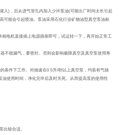
无泵油灌入)，后从进气管孔内加入少许泵油(可能出厂时间太长引起
，过高可能会引起喷油。泵油采用石化行业矿物油型真空泵油标
相电机直接插上电源插座即可，试运转一下，再开始正常工
及容器不能漏气，要密封。否则会影响极限真空及真空泵使用寿
帕的条件下工作。对抽速在0.5升/秒以上真空泵，均装有气镇
廷长泵油使用时间，净化完毕后及时关死。从而提高泵的使用性
比较合适。