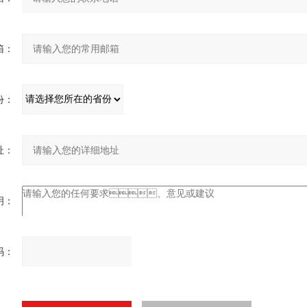
：
：
：
：
：
请
输
入