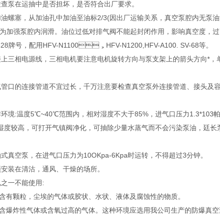
，检查泵在运抽中是否担坏，是否符合出厂要求。
先拧开加油螺塞，从加油孔中加油至油标2/3(因出厂运输关系，真空泵腔内
为加强泵腔内润滑。油位过低对排气阀不能起封闭作用，影响真空度
牌号，配用HFV-N1100，HFV-N1200,HFV-A100. SV-68等。
定接上三相电源线，三相电机要注意电机旋转方向与泵支架上的箭头方向*，单
泵进气管口的连接管道不宜过长，千万注意要检查真空泵外连接管道、接头
作环境:温度5℃~40℃范围内，相对湿度不大于85%，进气口压力1.3*103
如相对湿度较高，可打开气镇阀净化，可抽除少量水蒸气而不会污染泵油，
进油式真空泵，在进气口压力为10OKpa-6Kpa时运转，不得超过3分钟。
必须安装在清沽，通风、干燥的场所。
列情况之一不能使用:
含有颗粒，尘埃的气体或胶状、水状、液体及腐蚀性的物质。
吸含爆炸性气体或含氧过高的气体。这种环境应选用我公司生产的防爆真空泵