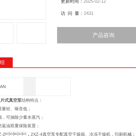
更新时间：
2025-02-12
访 问 量：
2431
产品咨询
绍
AN
旋片式真空泵
结构特点：
重量轻、噪音低；
，可抽除少量水蒸汽；
返油双重保险装置；
Z-2，2XZ-4真空泵专配真空干燥箱、冷冻干燥机，印刷机械；