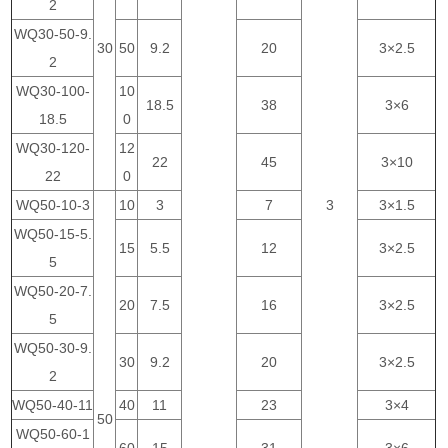
2
WQ30-50-9.
30
50
9.2
20
3×2.5
2
WQ30-100-
10
18.5
38
3×6
18.5
0
WQ30-120-
12
22
45
3×10
22
0
WQ50-10-3
10
3
7
3
3×1.5
WQ50-15-5.
15
5.5
12
3×2.5
5
WQ50-20-7.
20
7.5
16
3×2.5
5
WQ50-30-9.
30
9.2
20
3×2.5
2
WQ50-40-11
40
11
23
3×4
50
WQ50-60-1