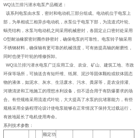
WQ法兰排污潜水电泵产品概述：
该系列电泵由水泵，密封和电动机三部分组成。电动机位于电泵上
部，为单相或三相异步电动机，水泵位于电泵下部，为流道式叶轮、
蜗壳结构，水泵与电动机之间采用机械密封，各固定止口密封处采用
O型耐油橡胶密封圈作静密封，确保电泵的可靠性。电泵转子轴采用
不锈钢材料，确保轴有更可靠的机械强度，可有效提高轴的耐磨性，
同时也便于叶轮的维修拆卸。
WQ法兰排污潜水电泵广泛应用工业、农业、矿山、建筑工地、市政
环保等场所，可抽送含有短纤维、纸屑、泥沙等固体颗粒或软体固态
物的液体，如泥水、灰水、生活废水、污水、粪尿等，是农业排灌、
河塘清淤和工地施工的理想水利设备，但不适合用于有防爆要求的场
合。有些规格采用流道式叶轮，大大提高了水泵的抗堵塞能力，有些
规格采用全扬程理论设计使电泵能够在正常情况下保持无过载运行，
有效地延长了电机使用寿命。
系列技术参数：
额定功