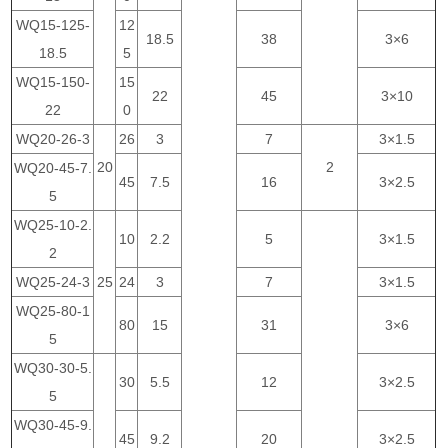
WQ15-125-
12
18.5
38
3×6
18.5
5
WQ15-150-
15
22
45
3×10
22
0
WQ20-26-3
26
3
7
3×1.5
20
2
WQ20-45-7.
45
7.5
16
3×2.5
5
WQ25-10-2.
10
2.2
5
3×1.5
2
WQ25-24-3
25
24
3
7
3×1.5
WQ25-80-1
80
15
31
3×6
5
WQ30-30-5.
30
5.5
12
3×2.5
5
WQ30-45-9.
45
9.2
20
3×2.5