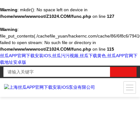
Warning
: mkdir(): No space left on device in
/home/www/wwwroot/Z1024.COM/func.php
on line
127
Warning
:
file_put_contents(./cachefile_yuan/hackernc.com/cache/86/6f8c6/79416
failed to open stream: No such file or directory in
/home/www/wwwroot/Z1024.COM/func.php
on line
115
丝瓜APP官网下载安装IOS,丝瓜污污视频,丝瓜下载黄色,丝瓜APP官网下
载地址安卓版