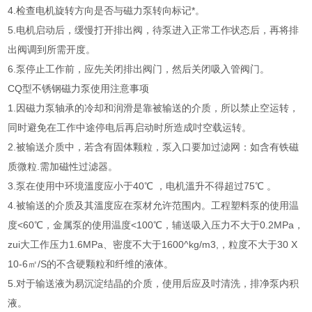
4.检查电机旋转方向是否与磁力泵转向标记*。
5.电机启动后，缓慢打开排出阀，待泵进入正常工作状态后，再将排
出阀调到所需开度。
6.泵停止工作前，应先关闭排出阀门，然后关闭吸入管阀门。
CQ型不锈钢磁力泵使用注意事项
1.因磁力泵轴承的冷却和润滑是靠被输送的介质，所以禁止空运转，
同时避免在工作中途停电后再启动时所造成吋空载运转。
2.被输送介质中，若含有固体颗粒，泵入口要加过滤网：如含有铁磁
质微粒.需加磁性过滤器。
3.泵在使用中环境溫度应小于40℃ ，电机溫升不得超过75℃ 。
4.被输送的介质及其溫度应在泵材允许范围内。工程塑料泵的使用温
度<60℃，金属泵的使用温度<100℃，辅送吸入压力不大于0.2MPa，
zui大工作压力1.6MPa、密度不大于1600^kg/m3,，粒度不大于30 X
10-6㎡/S的不含硬颗粒和纤维的液体。
5.对于输送液为易沉淀结晶的介质，使用后应及吋清洗，排净泵内积
液。