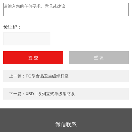
验证码：
请
输
入
计算结果（填写阿拉伯数
字），如：三加四=7
上一篇：
FG型食品卫生级螺杆泵
下一篇：
XBD-L系列立式单级消防泵
微信联系