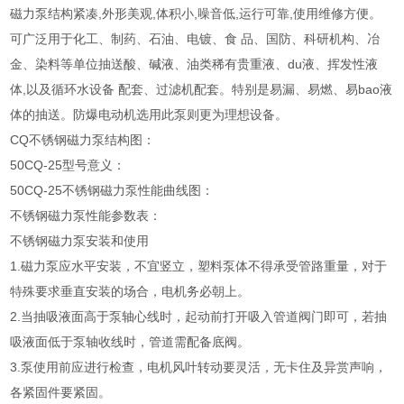
磁力泵结构紧凑,外形美观,体积小,噪音低,运行可靠,使用维修方便。
可广泛用于化工、制药、石油、电镀、食 品、国防、科研机构、冶
金、染料等单位抽送酸、碱液、油类稀有贵重液、du液、挥发性液
体,以及循环水设备 配套、过滤机配套。特别是易漏、易燃、易bao液
体的抽送。防爆电动机选用此泵则更为理想设备。
CQ不锈钢磁力泵结构图：
50CQ-25型号意义：
50CQ-25不锈钢磁力泵性能曲线图：
不锈钢磁力泵性能参数表：
不锈钢磁力泵安装和使用
1.磁力泵应水平安装，不宜竖立，塑料泵体不得承受管路重量，对于
特殊要求垂直安装的场合，电机务必朝上。
2.当抽吸液面高于泵轴心线时，起动前打开吸入管道阀门即可，若抽
吸液面低于泵轴收线时，管道需配备底阀。
3.泵使用前应进行检查，电机风叶转动要灵活，无卡住及异赏声响，
各紧固件要紧固。