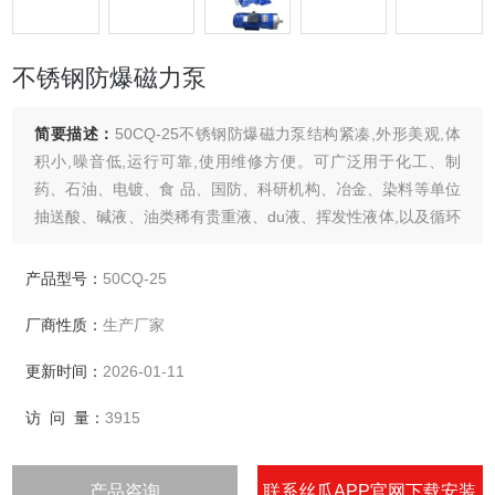
不锈钢防爆磁力泵
简要描述：
50CQ-25不锈钢防爆磁力泵结构紧凑,外形美观,体
积小,噪音低,运行可靠,使用维修方便。可广泛用于化工、制
药、石油、电镀、食 品、国防、科研机构、冶金、染料等单位
抽送酸、碱液、油类稀有贵重液、du液、挥发性液体,以及循环
水设备 配套、过滤机配套。特别是易漏、易燃、易bao液体的
抽送。防爆电动机选用此泵则更为理想设备。
产品型号：
50CQ-25
厂商性质：
生产厂家
更新时间：
2026-01-11
访 问 量：
3915
产品咨询
联系丝瓜APP官网下载安装