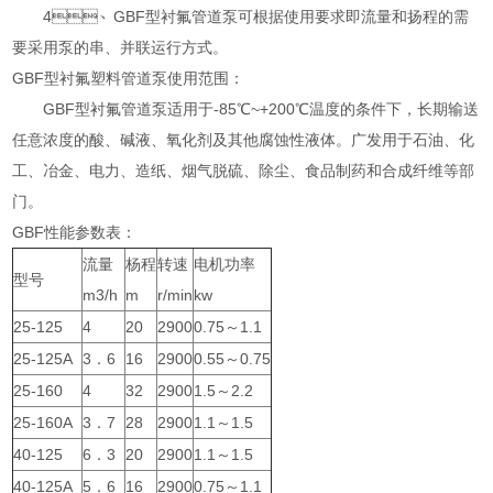
4、GBF型衬氟管道泵可根据使用要求即流量和扬程的需
要采用泵的串、并联运行方式。
GBF型衬氟塑料管道泵使用范围：
GBF型衬氟管道泵适用于-85℃~+200℃温度的条件下，长期输送
任意浓度的酸、碱液、氧化剂及其他腐蚀性液体。广发用于石油、化
工、冶金、电力、造纸、烟气脱硫、除尘、食品制药和合成纤维等部
门。
GBF性能参数表：
流量
杨程
转速
电机功率
型号
m3/h
m
r/min
kw
25-125
4
20
2900
0.75～1.1
25-125A
3．6
16
2900
0.55～0.75
25-160
4
32
2900
1.5～2.2
25-160A
3．7
28
2900
1.1～1.5
40-125
6．3
20
2900
1.1～1.5
40-125A
5．6
16
2900
0.75～1.1