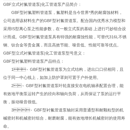
GBF立式衬氟管道泵|化工管道泵产品简介：
GBF型衬氟塑料管道泵，氟塑料是当今世界*秀的耐腐蚀材料，
公司选用该材料生产的GBF型衬氟管道泵。配合国内优秀水力模型和
采用IS型离心泵之性能参数，在一般立式泵的基础 上进行巧妙组合设
计而成。GBF型衬氟管道泵具有特强的耐腐蚀性能，可替代316L不锈
钢、钛合金等贵金属，而且高效节能、噪音低、性能可靠等优点。
GBF型立式衬氟管道泵|化工管道泵型号意义：
GBF型衬氟塑料管道泵产品特点：
1、GBF型衬氟管道泵为立式结构，进出口口径相同，且
位于同一中心线上，如加上防护罩则可置于户外使用。
2、GBF型衬氟管道泵叶轮直接安在电机轴承配置合理，能
有效地平衡泵运转产生的径向和轴向负荷，从而保证了泵的运行平
衡，振动噪音很低。
3、GBF型衬氟管道泵轴封采用普通型和耐颗粒型的机
械密封和机械密封组合，耐磨耐腐，能有效地增长机械密封的使用寿
命。