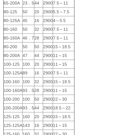
65-200A
23．5
44
2900
7.5～11
80-125
50
20
2900
5.5～7.5
80-125A
45
16
2900
4～5.5
80-160
50
32
2900
7.5～11
80-160A
46．7
28
2900
7.5～11
80-200
50
50
2900
15～18.5
80-200A
47
44
2900
11～15
100-125
100
20
2900
11～15
100-125A
89
16
2900
7.5～11
100-160
100
32
2900
15～18.5
100-160A
93．5
28
2900
11～15
100-200
100
50
2900
22～30
100-200A
93．5
44
2900
18.5～22
125-125
160
20
2900
15～18.5
125-125A
143
16
2900
11～15
125-160
160
32
2900
22～30