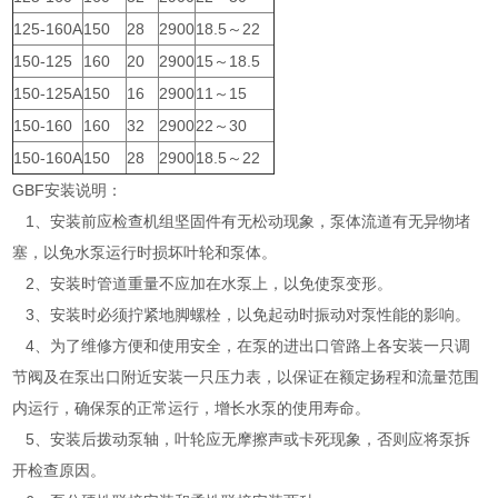
125-160A
150
28
2900
18.5～22
150-125
160
20
2900
15～18.5
150-125A
150
16
2900
11～15
150-160
160
32
2900
22～30
150-160A
150
28
2900
18.5～22
GBF安装说明：
1、安装前应检查机组坚固件有无松动现象，泵体流道有无异物堵
塞，以免水泵运行时损坏叶轮和泵体。
2、安装时管道重量不应加在水泵上，以免使泵变形。
3、安装时必须拧紧地脚螺栓，以免起动时振动对泵性能的影响。
4、为了维修方便和使用安全，在泵的进出口管路上各安装一只调
节阀及在泵出口附近安装一只压力表，以保证在额定扬程和流量范围
内运行，确保泵的正常运行，增长水泵的使用寿命。
5、安装后拨动泵轴，叶轮应无摩擦声或卡死现象，否则应将泵拆
开检查原因。