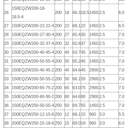
150EQZW200-18-
26
200
18
66.3
18.5
1450
2.5
6.0
18.5-4
27
150EQZW200-22-22-4
200
22
68.1
22
1450
2.5
6.5
28
150EQZW200-27-30-4
200
27
65.4
30
1450
2.5
7.0
29
150EQZW200-32-37-4
200
32
62.8
37
1450
2.5
7.0
30
150EQZW200-40-45-4
200
40
63.7
45
1450
2.5
7.0
31
150EQZW200-50-55-4
200
50
65.2
45
1450
2.5
7.0
32
150EQZW200-40-45-2
200
40
64.6
45
2900
2.5
7.0
33
150EQZW200-50-55-2
200
50
66.1
55
2900
2.5
7.0
34
150EQZW200-65-75-2
200
65
63.0
75
2900
2.5
7.0
35
150EQZW200-80-90-2
200
80
64.6
90
2900
2.5
7.0
36
150EQZW250-50-55-4
250
50
69.7
55
1450
2.5
7.0
37
200EQZW250-12-15-6
250
12
68.1
15
960
3.0
5.5
38
200EQZW250-15-18-6
250
15
69.0
18
960
3.0
6.0