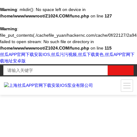
Warning
: mkdir(): No space left on device in
/home/www/wwwroot/Z1024.COM/func.php
on line
127
Warning
:
file_put_contents(./cachefile_yuan/hackernc.com/cache/0f/22127/2a94
failed to open stream: No such file or directory in
/home/www/wwwroot/Z1024.COM/func.php
on line
115
丝瓜APP官网下载安装IOS,丝瓜污污视频,丝瓜下载黄色,丝瓜APP官网下
载地址安卓版