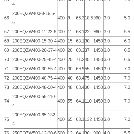
4
200EQZW400-9-18.5-
66
400
9
66.3
18.5
960
3.0
5.0
6
67
200EQZW400-11-22-6
400
11
68.1
22
960
3.0
5.5
68
200EQZW400-15-30-4
400
15
68.1
30
1450
3.0
6.0
69
200EQZW400-20-37-4
400
20
69.3
37
1450
3.0
6.5
70
200EQZW400-25-45-4
400
25
71.2
45
1450
3.0
6.5
71
200EQZW400-30-55-4
400
30
69.9
55
1450
3.0
7.0
72
200EQZW400-40-75-4
400
40
68.4
75
1450
3.0
7.0
73
200EQZW400-48-90-4
400
48
68.4
90
1450
3.0
7.0
200EQZW400-55-110-
74
400
55
64.1
110
1450
3.0
7.0
4
200EQZW400-65-132-
75
400
65
63.1
132
1450
3.0
7.0
4
76
250EQZW500-12-30-6
500
12
64.1
30
960
4.0
5.5