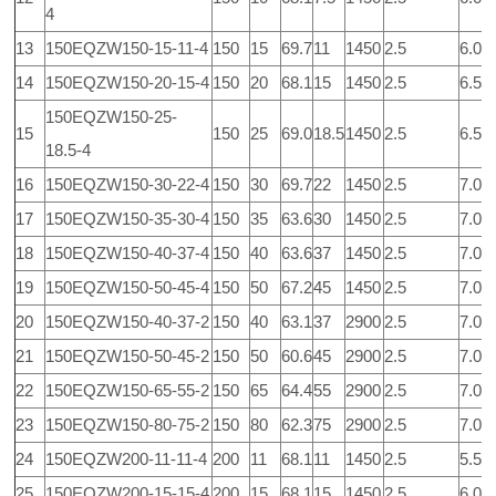
4
13
150EQZW150-15-11-4
150
15
69.7
11
1450
2.5
6.0
14
150EQZW150-20-15-4
150
20
68.1
15
1450
2.5
6.5
150EQZW150-25-
15
150
25
69.0
18.5
1450
2.5
6.5
18.5-4
16
150EQZW150-30-22-4
150
30
69.7
22
1450
2.5
7.0
17
150EQZW150-35-30-4
150
35
63.6
30
1450
2.5
7.0
18
150EQZW150-40-37-4
150
40
63.6
37
1450
2.5
7.0
19
150EQZW150-50-45-4
150
50
67.2
45
1450
2.5
7.0
20
150EQZW150-40-37-2
150
40
63.1
37
2900
2.5
7.0
21
150EQZW150-50-45-2
150
50
60.6
45
2900
2.5
7.0
22
150EQZW150-65-55-2
150
65
64.4
55
2900
2.5
7.0
23
150EQZW150-80-75-2
150
80
62.3
75
2900
2.5
7.0
24
150EQZW200-11-11-4
200
11
68.1
11
1450
2.5
5.5
25
150EQZW200-15-15-4
200
15
68.1
15
1450
2.5
6.0 0