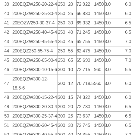
39
200EQZW250-20-22-4
250
20
72.9
22
1450
3.0
6.0 0
40
200EQZW250-25-30-4
250
25
66.8
30
1450
3.0
6.0
41
20EQZW250-30-37-4
250
30
69.3
32
1450
3.0
6.5
42
200EQZW250-40-45-4
250
40
71.2
45
1450
3.0
6.5
43
200EQZW250-45-55-4
250
45
69.7
55
1450
3.0
7.0
44
200EQZ250-55-75-4
250
55
62.4
75
1450
3.0
7.0
45
200EQZW250-65-90-4
250
65
65.6
90
1450
3.0
7.0
46
200EQZW300-10-15-6
300
10
72.7
15
960
3.0
5.5
200EQZW300-12-
47
300
12
70.7
18.5
960
3.0
6.0
18.5-6
48
200EQZW300-15-22-4
300
15
74.3
22
1450
3.0
6.0
49
200EQZW300-20-30-4
300
20
72.7
30
1450
3.0
6.5
50
200EQZW300-25-37-4
300
25
73.6
37
1450
3.0
6.5
51
200EQZW300-30-45-4
300
30
72.7
45
1450
3.0
6.5
52
200EQZW300-40-55-4
300
40
74.3
55
1450
3.0
7.0