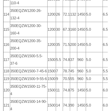
110-4
350EQZW1200-26-
114
1200
26
72.1
132
1450
5.0
6.5
132-4
350EQZW1200-30-
115
1200
30
67.3
160
1450
5.0
6.5
160-4
350EQZW1200-35-
116
1200
35
71.5
200
1450
5.0
6.5
200-4
350EQZW1500-5.5-
117
1500
5.5
74.8
37
960
5.0
6.5
37-6
118
350EQZW1500-7-45-6
1500
7
78.7
45
960
5.0
5.5
119
350EQZW1500-9-55-6
1500
9
70.5
55
960
5.0
5.5
350EQZW1500-11-75-
120
1500
11
74.8
75
1450
5.0
6.0
4
350EQZW1500-14-90-
121
1500
14
74.3
90
1450
5.0
6.0
4