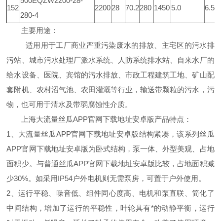
500EQZW2200-28-
152
2200
28
70.2
280
1450
5.0
6.5
280-4
主要用途：
适用用于工厂商业严重污染废水的排放、主宅区的污水排
污站、城市污水处理厂派水系统、人防系统排水站、自来水厂的
给水设备、医院、宾馆的污水排放、市政工程建筑工地、矿山配
套附机、农村沼气池、农田灌溉等行业，输送带颗粒的污水，污
物，也可用于清水及带弱腐蚀性介质。
上海大流量丝瓜APP官网下载地址安卓版产品特点：
1、大流量丝瓜APP官网下载地址安卓版结构紧凑，该系列丝瓜
APP官网下载地址安卓版为卧式结构，泵一体、外型美观、占地
面积少。与普通丝瓜APP官网下载地址安卓版比较，占地面积减
少30%。如采用IP54户外电机则无需泵房，可置于户外使用。
2、运行平稳、噪音低、组件同心度高、电机和泵直联、简化了
中间结构，增加了运行的平稳性，叶轮具有*的动静平衡，运行