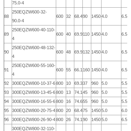
75.0-4
250EQZW600-32-
88
600
32
68.4
90
1450
4.0
6.5
90.0-4
250EQZW600-40-110-
89
600
40
69.9
110
1450
4.0
6.5
4
250EQZW600-48-132-
90
600
48
69.9
132
1450
4.0
6.5
4
250EQZW600-55-160-
91
600
55
66.1
160
1450
4.0
6.5
4
92
300EQZW800-10-37-6
800
10
69.3
37
960
5.0
5.5
93
300EQZW800-13-45-6
800
13
74.1
45
960
5.0
5.5
94
300EQZW800-16-55-6
800
16
74.6
55
960
5.0
5.5
95
300EQZW800-20-75-4
800
20
68.4
75
1450
5.0
6.0
96
300EQZW800-26-90-4
800
26
74.1
90
1450
5.0
6.5
300EQZW800-32-110-