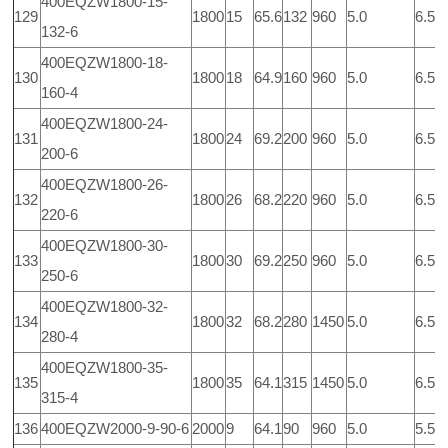
400EQZW1800-15-
129
1800
15
65.6
132
960
5.0
6.5
132-6
400EQZW1800-18-
130
1800
18
64.9
160
960
5.0
6.5
160-4
400EQZW1800-24-
131
1800
24
69.2
200
960
5.0
6.5
200-6
400EQZW1800-26-
132
1800
26
68.2
220
960
5.0
6.5
220-6
400EQZW1800-30-
133
1800
30
69.2
250
960
5.0
6.5
250-6
400EQZW1800-32-
134
1800
32
68.2
280
1450
5.0
6.5
280-4
400EQZW1800-35-
135
1800
35
64.1
315
1450
5.0
6.5
315-4
136
400EQZW2000-9-90-6
2000
9
64.1
90
960
5.0
5.5