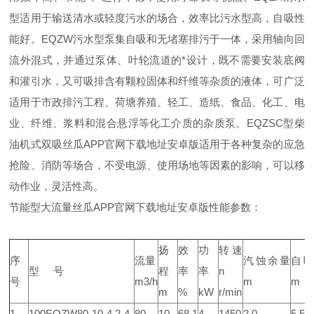
型适用于输送清水或轻度污水的场合，效率比污水型高，自吸性
能好。EQZW污水型泵集自吸和无堵塞排污于一体，采用轴向回
流外混式，并通过泵体、叶轮流道的*设计，既不需要安装底阀
和灌引水，又可吸排含有颗粒固体和纤维等杂质的液体，可广泛
适用于市政排污工程、荷塘养殖、轻工、造纸、食品、化工、电
业、纤维、浆料和混合悬浮等化工介质的杂质泵。EQZSC型柴
油机式双吸丝瓜APP官网下载地址安卓版适用于各种复杂的应急
抢险、消防等场合，不受电源、使用场地等因素的影响，可以移
动作业，灵活性高。
节能型大流量丝瓜APP官网下载地址安卓版性能参数：
扬
效
功
转速
序
流量
汽蚀余量
自
型 号
程
率
率
n
号
m3/h
m
m
m
%
kW
r/min
1
100EQZW80-10-4.2-4
80
10
68.1
4
1450
2.0
5.5