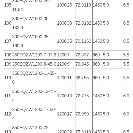
300EQZW1000-25-
105
1000
25
72.9
110
1450
5.0
6.5
110-4
300EQZW1000-30-
106
1000
30
72.9
132
1450
5.0
6.5
132-4
300EQZW1000-35-
107
1000
35
70.1
160
1450
5.0
6.5
160-4
108
350EQZW1200-7-37-6
1200
7
72.8
37
960
5.0
5.5
109
350EQZW1200-9-45-6
1200
9
76.9
45
960
5.0
5.5
350EQZW1200-11-55-
110
1200
11
66.7
55
960
5.0
5.5
6
350EQZW1200-13-75-
111
1200
13
72.7
75
1450
5.0
6.0
4
350EQZW1200-17-90-
112
1200
17
76.9
90
1450
5.0
6.0
4
350EQZW1200-22-
113
1200
22
75.8
110
1450
5.0
6.5