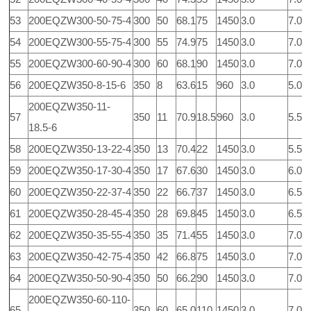
53
200EQZW300-50-75-4
300
50
68.1
75
1450
3.0
7.0
54
200EQZW300-55-75-4
300
55
74.9
75
1450
3.0
7.0
55
200EQZW300-60-90-4
300
60
68.1
90
1450
3.0
7.0
56
200EQZW350-8-15-6
350
8
63.6
15
960
3.0
5.0
200EQZW350-11-
57
350
11
70.9
18.5
960
3.0
5.5
18.5-6
58
200EQZW350-13-22-4
350
13
70.4
22
1450
3.0
5.5
59
200EQZW350-17-30-4
350
17
67.6
30
1450
3.0
6.0
60
200EQZW350-22-37-4
350
22
66.7
37
1450
3.0
6.5
61
200EQZW350-28-45-4
350
28
69.8
45
1450
3.0
6.5
62
200EQZW350-35-55-4
350
35
71.4
55
1450
3.0
7.0
63
200EQZW350-42-75-4
350
42
66.8
75
1450
3.0
7.0
64
200EQZW350-50-90-4
350
50
66.2
90
1450
3.0
7.0
200EQZW350-60-110-
65
350
60
65.0
110
1450
3.0
7.0