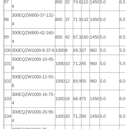
97
800
32
74.6
110
1450
5.0
6.5
4
300EQZW800-37-132-
98
800
37
71.9
132
1450
5.0
6.5
4
300EQZW800-42-160-
99
800
42
67.3
160
1450
5.0
6.5
4
100
300EQZW1000-8-37-6
1000
8
69.3
37
960
5.0
5.5
300EQZW1000-10-45-
101
1000
10
71.2
45
960
5.0
5.5
6
300EQZW1000-12-55-
102
1000
12
69.9
55
960
5.0
6.0
6
300EQZW1000-16-75-
103
1000
16
68.4
75
1450
5.0
6.0
4
300EQZW1000-20-90-
104
1000
20
71.2
90
1450
5.0
6.5
4