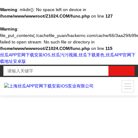
Warning
: mkdir(): No space left on device in
/home/www/wwwroot/Z1024.COM/func.php
on line
127
Warning
:
file_put_contents(./cachefile_yuan/hackernc.com/cache/66/3aa29/b99e
failed to open stream: No such file or directory in
/home/www/wwwroot/Z1024.COM/func.php
on line
115
丝瓜APP官网下载安装IOS,丝瓜污污视频,丝瓜下载黄色,丝瓜APP官网下
载地址安卓版