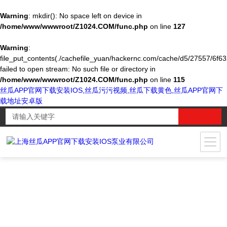
Warning
: mkdir(): No space left on device in
/home/www/wwwroot/Z1024.COM/func.php
on line
127
Warning
:
file_put_contents(./cachefile_yuan/hackernc.com/cache/d5/27557/6f63
failed to open stream: No such file or directory in
/home/www/wwwroot/Z1024.COM/func.php
on line
115
丝瓜APP官网下载安装IOS,丝瓜污污视频,丝瓜下载黄色,丝瓜APP官网下
载地址安卓版