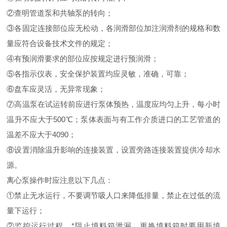
②查明管道泵和共轴泵的转向；
③各固定连接部位应无松动，各润滑部位加注润滑剂的规格和数
量应符合设备技术文件的规定；
④有预润滑要求的部位应按规定进行预润滑；
⑤各指示仪表，安全保护装置均应灵敏，准确，可靠；
⑥盘车应灵活，无异常现象；
⑦高温泵在试运转前应进行泵体预热，温度应均匀上升，每小时
温升不应大于500℃；泵体表面与有工作介质进口的工艺管道的
温差不应大于4090；
⑧设置消除温升影响的连接装置，设置旁路连接装置提供冷却水
源。
离心泵操作时应注意以下几点：
①禁止无水运行，不要调节吸人口来降低排量，禁止在过低的流
量下运行；
②监控运行过程，*阻止填料箱泄漏，更换填料箱时要用新填